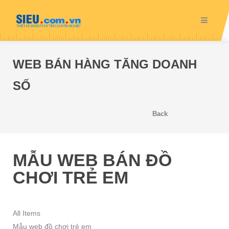
WEB BÁN HÀNG TĂNG DOANH
SỐ
Back
MẪU WEB BÁN ĐỒ
CHƠI TRẺ EM
All Items
Mẫu web đồ chơi trẻ em