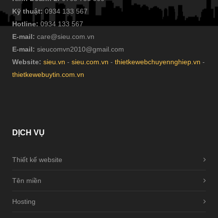
Kỹ thuật:
0934 133 567
Hotline:
0934 133 567
E-mail:
care@sieu.com.vn
E-mail:
sieucomvn2010@gmail.com
Website:
sieu.vn
-
sieu.com.vn
-
thietkewebchuyennghiep.vn
-
thietkewebuytin.com.vn
DỊCH
VỤ
Thiết kế website
Tên miền
Hosting