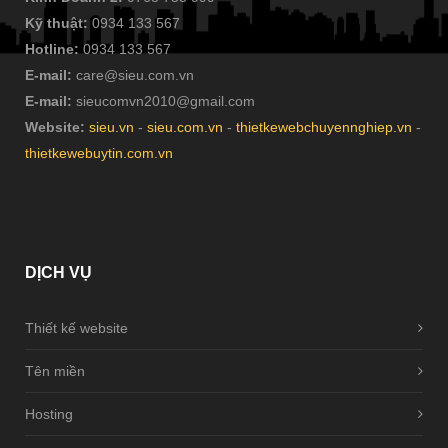
Kỹ thuật:
0934 133 567
Hotline:
0934 133 567
E-mail:
care@sieu.com.vn
E-mail:
sieucomvn2010@gmail.com
Website:
sieu.vn
-
sieu.com.vn
-
thietkewebchuyennghiep.vn
-
thietkewebuytin.com.vn
DỊCH
VỤ
Thiết kế website
Tên miền
Hosting