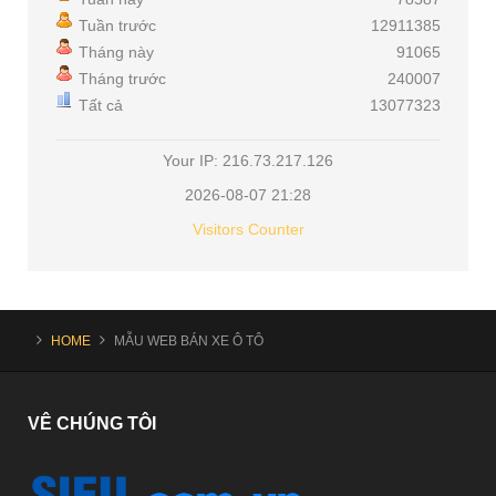
Tuần trước
12911385
Tháng này
91065
Tháng trước
240007
Tất cả
13077323
Your IP: 216.73.217.126
2026-08-07 21:28
Visitors Counter
HOME
MẪU WEB BÁN XE Ô TÔ
VÊ
CHÚNG TÔI