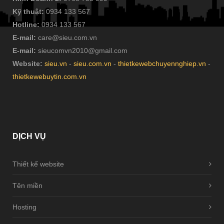
Kỹ thuật:
0934 133 567
Hotline:
0934 133 567
E-mail:
care@sieu.com.vn
E-mail:
sieucomvn2010@gmail.com
Website:
sieu.vn
-
sieu.com.vn
-
thietkewebchuyennghiep.vn
-
thietkewebuytin.com.vn
DỊCH
VỤ
Thiết kế website
Tên miền
Hosting