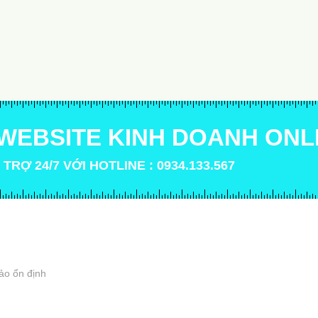
WEBSITE KINH DOANH ONL
 TRỢ 24/7 VỚI HOTLINE : 0934.133.567
ảo ổn định