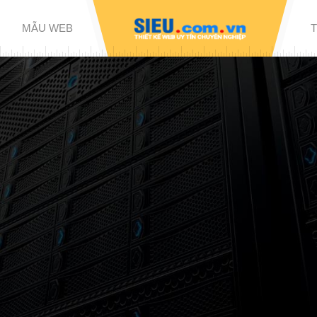
MẪU WEB
ITE
 HƠN