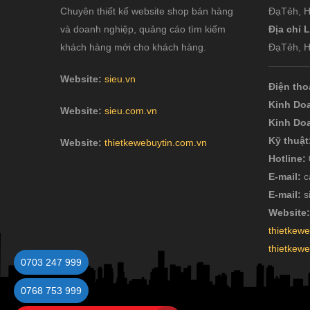
ĐạTẻh, H
Chuyên thiết kế website shop bán hàng
Địa chỉ
và doanh nghiệp, quảng cáo tìm kiếm
ĐạTẻh, H
khách hàng mới cho khách hàng.
Website:
sieu.vn
Điện tho
Kinh Do
Website:
sieu.com.vn
Kinh Do
Kỹ thuật
Website:
thietkewebuytin.com.vn
Hotline:
E-mail:
c
E-mail:
s
Website
thietkew
thietkew
0703 247 999
0768 753 999