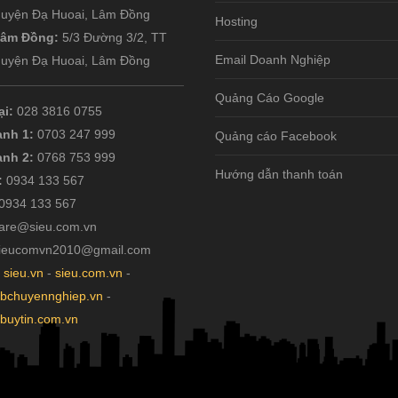
uyện Đạ Huoai, Lâm Đồng
Hosting
 Lâm Đồng:
5/3 Đường 3/2, TT
Email Doanh Nghiệp
uyện Đạ Huoai, Lâm Đồng
Quảng Cáo Google
ại:
028 3816 0755
anh 1:
0703 247 999
Quảng cáo Facebook
anh 2:
0768 753 999
Hướng dẫn thanh toán
:
0934 133 567
0934 133 567
are@sieu.com.vn
ieucomvn2010@gmail.com
:
sieu.vn
-
sieu.com.vn
-
ebchuyennghiep.vn
-
ebuytin.com.vn