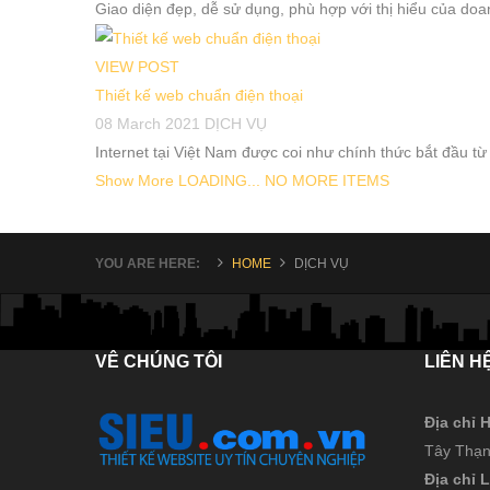
Giao diện đẹp, dễ sử dụng, phù hợp với thị hiểu của doa
VIEW POST
Thiết kế web chuẩn điện thoại
08 March 2021
DỊCH VỤ
Internet tại Việt Nam được coi như chính thức bắt đầu t
Show More
LOADING...
NO MORE ITEMS
YOU ARE HERE:
HOME
DỊCH VỤ
VÊ
CHÚNG TÔI
LIÊN
H
Địa chỉ
Tây Thạn
Địa chỉ