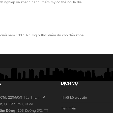
nh nghiệp và khách hàng, thẩm mỹ có thể nói là điề...
ừ cuối năm 1997. Nhưng ở thời điểm đó cho đến khoả...
Ệ
DỊCH
VỤ
 HCM:
229/50/9 Tây Thạnh, P.
Thiết kế website
h, Q. Tân Phú, HCM
Tên miền
 Lâm Đồng:
106 Đường 3/2, TT