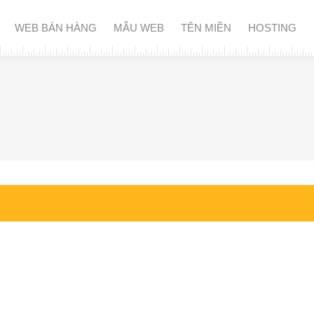
WEB BÁN HÀNG
MẪU WEB
TÊN MIỀN
HOSTING