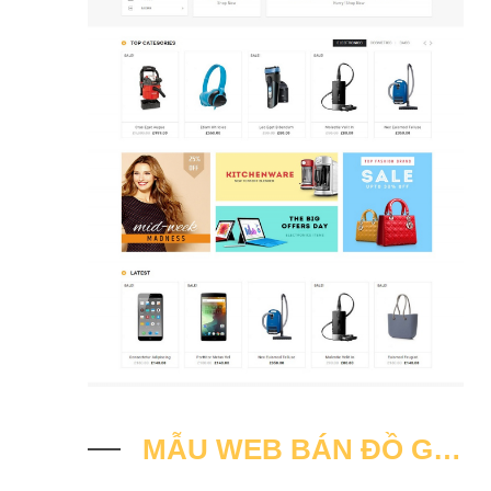
MẪU WEB BÁN ĐỒ GIA DỤNG S3