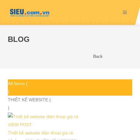
BLOG
Back
All Items (
)
THIẾT KẾ WEBSITE (
)
VIEW POST
Thiết kế website điện thoại giá rẻ