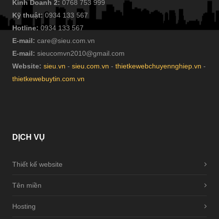
Kinh Doanh 2:
0768 753 999
Kỹ thuật:
0934 133 567
Hotline:
0934 133 567
E-mail:
care@sieu.com.vn
E-mail:
sieucomvn2010@gmail.com
Website:
sieu.vn
-
sieu.com.vn
-
thietkewebchuyennghiep.vn
-
thietkewebuytin.com.vn
DỊCH
VỤ
Thiết kế website
Tên miền
Hosting