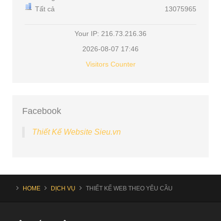
Tất cả
13075965
Your IP: 216.73.216.36
2026-08-07 17:46
Visitors Counter
Facebook
Thiết Kế Website Sieu.vn
HOME
DỊCH VỤ
THIẾT KẾ WEB THEO YÊU CẦU