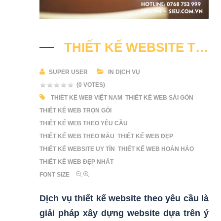
THIẾT KẾ WEBSITE THEO YÊU CẦU
SUPER USER
IN
DỊCH VỤ
(0 VOTES)
THIẾT KẾ WEB VIỆT NAM
THIẾT KẾ WEB SÀI GÒN
THIẾT KẾ WEB TRỌN GÓI
THIẾT KẾ WEB THEO YÊU CẦU
THIẾT KẾ WEB THEO MẪU
THIẾT KẾ WEB ĐẸP
THIẾT KẾ WEBSITE UY TÍN
THIẾT KẾ WEB HOÀN HẢO
THIẾT KẾ WEB ĐẸP NHẤT
FONT SIZE
Dịch vụ thiết kế website theo yêu cầu là
giải pháp xây dựng website dựa trên ý